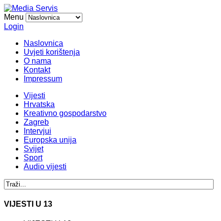
Menu
Login
Naslovnica
Uvjeti korištenja
O nama
Kontakt
Impressum
Vijesti
Hrvatska
Kreativno gospodarstvo
Zagreb
Intervjui
Europska unija
Svijet
Sport
Audio vijesti
VIJESTI U 13