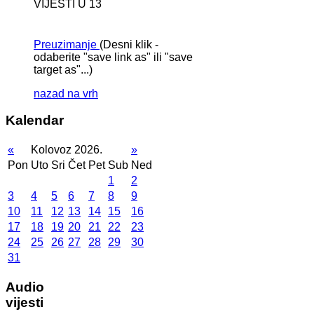
VIJESTI U 13
Preuzimanje
(Desni klik -
odaberite "save link as" ili "save
target as"...)
nazad na vrh
Kalendar
«
Kolovoz 2026.
»
Pon
Uto
Sri
Čet
Pet
Sub
Ned
1
2
3
4
5
6
7
8
9
10
11
12
13
14
15
16
17
18
19
20
21
22
23
24
25
26
27
28
29
30
31
Audio
vijesti