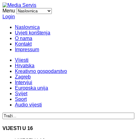
Menu
Login
Naslovnica
Uvjeti korištenja
O nama
Kontakt
Impressum
Vijesti
Hrvatska
Kreativno gospodarstvo
Zagreb
Intervjui
Europska unija
Svijet
Sport
Audio vijesti
VIJESTI U 16