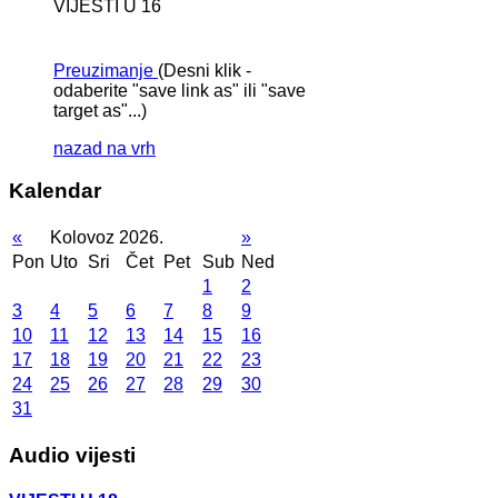
VIJESTI U 16
Preuzimanje
(Desni klik -
odaberite "save link as" ili "save
target as"...)
nazad na vrh
Kalendar
«
Kolovoz 2026.
»
Pon
Uto
Sri
Čet
Pet
Sub
Ned
1
2
3
4
5
6
7
8
9
10
11
12
13
14
15
16
17
18
19
20
21
22
23
24
25
26
27
28
29
30
31
Audio vijesti