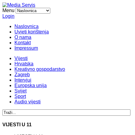
Menu
Login
Naslovnica
Uvjeti korištenja
O nama
Kontakt
Impressum
Vijesti
Hrvatska
Kreativno gospodarstvo
Zagreb
Intervjui
Europska unija
Svijet
Sport
Audio vijesti
VIJESTI U 11