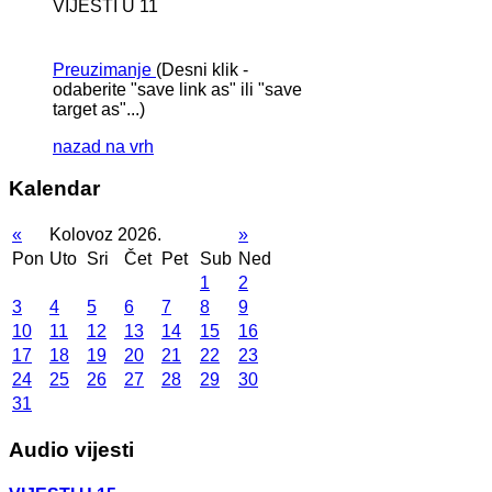
VIJESTI U 11
Preuzimanje
(Desni klik -
odaberite "save link as" ili "save
target as"...)
nazad na vrh
Kalendar
«
Kolovoz 2026.
»
Pon
Uto
Sri
Čet
Pet
Sub
Ned
1
2
3
4
5
6
7
8
9
10
11
12
13
14
15
16
17
18
19
20
21
22
23
24
25
26
27
28
29
30
31
Audio vijesti