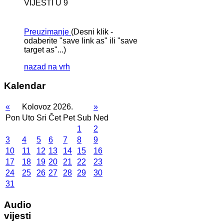
VIJESTI U 9
Preuzimanje
(Desni klik -
odaberite "save link as" ili "save
target as"...)
nazad na vrh
Kalendar
«
Kolovoz 2026.
»
Pon
Uto
Sri
Čet
Pet
Sub
Ned
1
2
3
4
5
6
7
8
9
10
11
12
13
14
15
16
17
18
19
20
21
22
23
24
25
26
27
28
29
30
31
Audio
vijesti