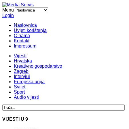
Menu
Login
Naslovnica
Uvjeti korištenja
O nama
Kontakt
Impressum
Vijesti
Hrvatska
Kreativno gospodarstvo
Zagreb
Intervjui
Europska unija
Svijet
Sport
Audio vijesti
VIJESTI U 9