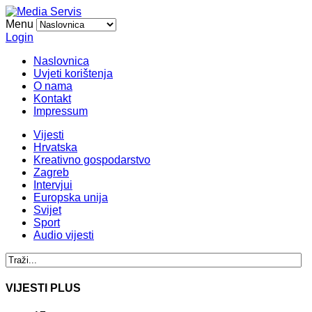
Menu
Login
Naslovnica
Uvjeti korištenja
O nama
Kontakt
Impressum
Vijesti
Hrvatska
Kreativno gospodarstvo
Zagreb
Intervjui
Europska unija
Svijet
Sport
Audio vijesti
VIJESTI PLUS