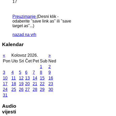
17
Preuzimanje
(Desni klik -
odaberite "save link as" ili "save
target as"...)
nazad na vrh
Kalendar
«
Kolovoz 2026.
»
Pon
Uto
Sri
Čet
Pet
Sub
Ned
1
2
3
4
5
6
7
8
9
10
11
12
13
14
15
16
17
18
19
20
21
22
23
24
25
26
27
28
29
30
31
Audio
vijesti