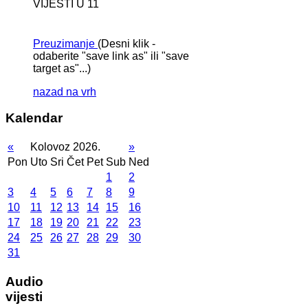
VIJESTI U 11
Preuzimanje
(Desni klik -
odaberite "save link as" ili "save
target as"...)
nazad na vrh
Kalendar
«
Kolovoz 2026.
»
Pon
Uto
Sri
Čet
Pet
Sub
Ned
1
2
3
4
5
6
7
8
9
10
11
12
13
14
15
16
17
18
19
20
21
22
23
24
25
26
27
28
29
30
31
Audio
vijesti