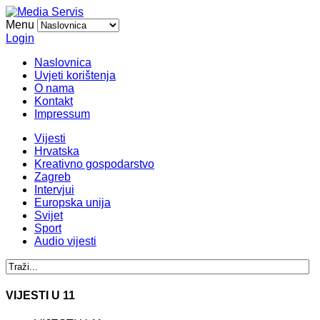
Menu
Login
Naslovnica
Uvjeti korištenja
O nama
Kontakt
Impressum
Vijesti
Hrvatska
Kreativno gospodarstvo
Zagreb
Intervjui
Europska unija
Svijet
Sport
Audio vijesti
VIJESTI U 11