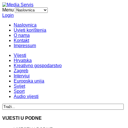
Menu
Login
Naslovnica
Uvjeti korištenja
O nama
Kontakt
Impressum
Vijesti
Hrvatska
Kreativno gospodarstvo
Zagreb
Intervjui
Europska unija
Svijet
Sport
Audio vijesti
VIJESTI U PODNE