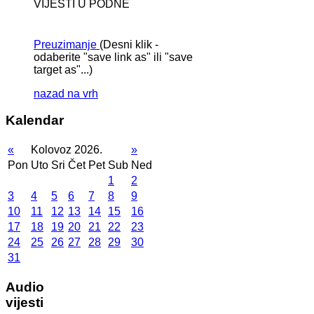
VIJESTI U PODNE
Preuzimanje
(Desni klik -
odaberite "save link as" ili "save
target as"...)
nazad na vrh
Kalendar
«
Kolovoz 2026.
»
Pon
Uto
Sri
Čet
Pet
Sub
Ned
1
2
3
4
5
6
7
8
9
10
11
12
13
14
15
16
17
18
19
20
21
22
23
24
25
26
27
28
29
30
31
Audio
vijesti