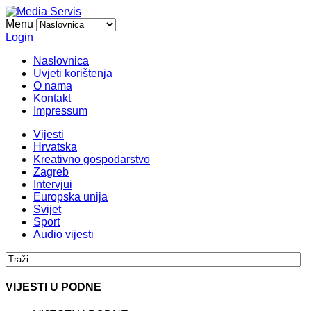
Menu
Login
Naslovnica
Uvjeti korištenja
O nama
Kontakt
Impressum
Vijesti
Hrvatska
Kreativno gospodarstvo
Zagreb
Intervjui
Europska unija
Svijet
Sport
Audio vijesti
VIJESTI U PODNE