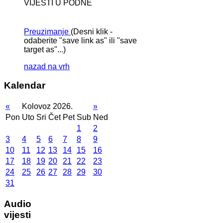
VIJESTI U PODNE
Preuzimanje
(Desni klik -
odaberite "save link as" ili "save
target as"...)
nazad na vrh
Kalendar
«
Kolovoz 2026.
»
Pon
Uto
Sri
Čet
Pet
Sub
Ned
1
2
3
4
5
6
7
8
9
10
11
12
13
14
15
16
17
18
19
20
21
22
23
24
25
26
27
28
29
30
31
Audio
vijesti