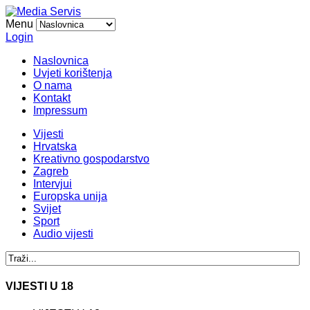
Menu
Login
Naslovnica
Uvjeti korištenja
O nama
Kontakt
Impressum
Vijesti
Hrvatska
Kreativno gospodarstvo
Zagreb
Intervjui
Europska unija
Svijet
Sport
Audio vijesti
VIJESTI U 18