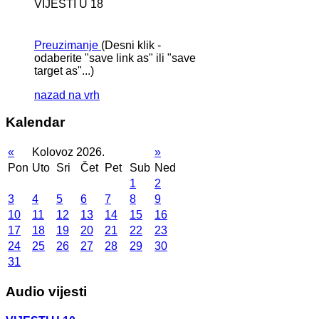
VIJESTI U 18
Preuzimanje
(Desni klik -
odaberite "save link as" ili "save
target as"...)
nazad na vrh
Kalendar
«
Kolovoz 2026.
»
Pon
Uto
Sri
Čet
Pet
Sub
Ned
1
2
3
4
5
6
7
8
9
10
11
12
13
14
15
16
17
18
19
20
21
22
23
24
25
26
27
28
29
30
31
Audio vijesti