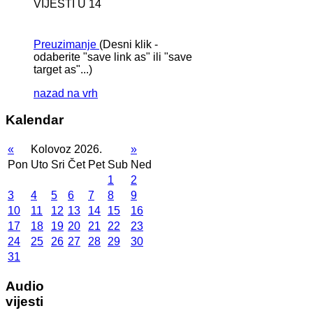
VIJESTI U 14
Preuzimanje
(Desni klik -
odaberite "save link as" ili "save
target as"...)
nazad na vrh
Kalendar
«
Kolovoz 2026.
»
Pon
Uto
Sri
Čet
Pet
Sub
Ned
1
2
3
4
5
6
7
8
9
10
11
12
13
14
15
16
17
18
19
20
21
22
23
24
25
26
27
28
29
30
31
Audio
vijesti