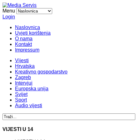
Menu
Login
Naslovnica
Uvjeti korištenja
O nama
Kontakt
Impressum
Vijesti
Hrvatska
Kreativno gospodarstvo
Zagreb
Intervjui
Europska unija
Svijet
Sport
Audio vijesti
VIJESTI U 14