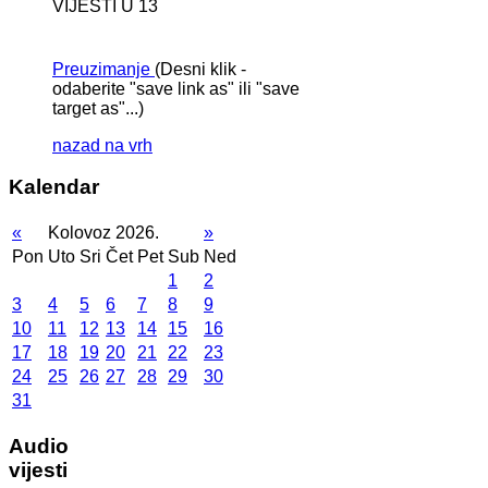
VIJESTI U 13
Preuzimanje
(Desni klik -
odaberite "save link as" ili "save
target as"...)
nazad na vrh
Kalendar
«
Kolovoz 2026.
»
Pon
Uto
Sri
Čet
Pet
Sub
Ned
1
2
3
4
5
6
7
8
9
10
11
12
13
14
15
16
17
18
19
20
21
22
23
24
25
26
27
28
29
30
31
Audio
vijesti