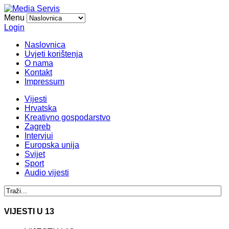
Menu
Login
Naslovnica
Uvjeti korištenja
O nama
Kontakt
Impressum
Vijesti
Hrvatska
Kreativno gospodarstvo
Zagreb
Intervjui
Europska unija
Svijet
Sport
Audio vijesti
VIJESTI U 13