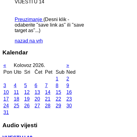
VIJESTI U 14
Preuzimanje
(Desni klik -
odaberite "save link as" ili "save
target as"...)
nazad na vrh
Kalendar
«
Kolovoz 2026.
»
Pon
Uto
Sri
Čet
Pet
Sub
Ned
1
2
3
4
5
6
7
8
9
10
11
12
13
14
15
16
17
18
19
20
21
22
23
24
25
26
27
28
29
30
31
Audio vijesti