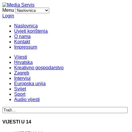
Menu
Login
Naslovnica
Uvjeti korištenja
O nama
Kontakt
Impressum
Vijesti
Hrvatska
Kreativno gospodarstvo
Zagreb
Intervjui
Europska unija
Svijet
Sport
Audio vijesti
VIJESTI U 14