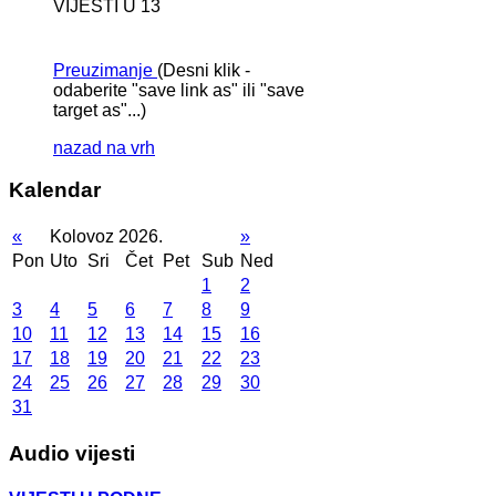
VIJESTI U 13
Preuzimanje
(Desni klik -
odaberite "save link as" ili "save
target as"...)
nazad na vrh
Kalendar
«
Kolovoz 2026.
»
Pon
Uto
Sri
Čet
Pet
Sub
Ned
1
2
3
4
5
6
7
8
9
10
11
12
13
14
15
16
17
18
19
20
21
22
23
24
25
26
27
28
29
30
31
Audio vijesti