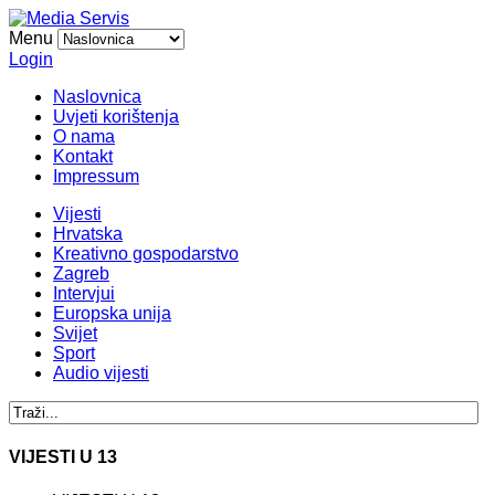
Menu
Login
Naslovnica
Uvjeti korištenja
O nama
Kontakt
Impressum
Vijesti
Hrvatska
Kreativno gospodarstvo
Zagreb
Intervjui
Europska unija
Svijet
Sport
Audio vijesti
VIJESTI U 13