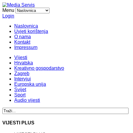
Menu
Login
Naslovnica
Uvjeti korištenja
O nama
Kontakt
Impressum
Vijesti
Hrvatska
Kreativno gospodarstvo
Zagreb
Intervjui
Europska unija
Svijet
Sport
Audio vijesti
VIJESTI PLUS