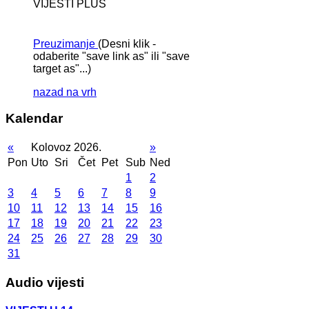
VIJESTI PLUS
Preuzimanje
(Desni klik -
odaberite "save link as" ili "save
target as"...)
nazad na vrh
Kalendar
«
Kolovoz 2026.
»
Pon
Uto
Sri
Čet
Pet
Sub
Ned
1
2
3
4
5
6
7
8
9
10
11
12
13
14
15
16
17
18
19
20
21
22
23
24
25
26
27
28
29
30
31
Audio vijesti