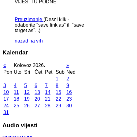
VIJESTI U PODNE
Preuzimanje
(Desni klik -
odaberite "save link as" ili "save
target as"...)
nazad na vrh
Kalendar
«
Kolovoz 2026.
»
Pon
Uto
Sri
Čet
Pet
Sub
Ned
1
2
3
4
5
6
7
8
9
10
11
12
13
14
15
16
17
18
19
20
21
22
23
24
25
26
27
28
29
30
31
Audio vijesti