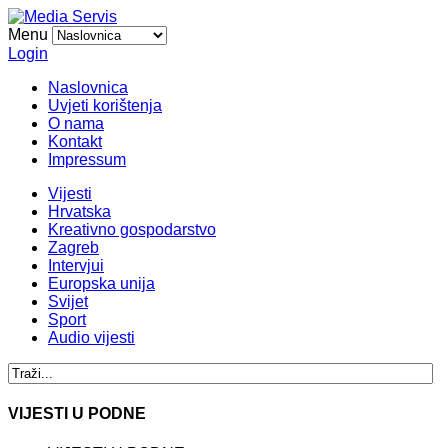
Menu
Login
Naslovnica
Uvjeti korištenja
O nama
Kontakt
Impressum
Vijesti
Hrvatska
Kreativno gospodarstvo
Zagreb
Intervjui
Europska unija
Svijet
Sport
Audio vijesti
VIJESTI U PODNE