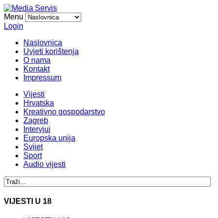
Menu
Login
Naslovnica
Uvjeti korištenja
O nama
Kontakt
Impressum
Vijesti
Hrvatska
Kreativno gospodarstvo
Zagreb
Intervjui
Europska unija
Svijet
Sport
Audio vijesti
VIJESTI U 18