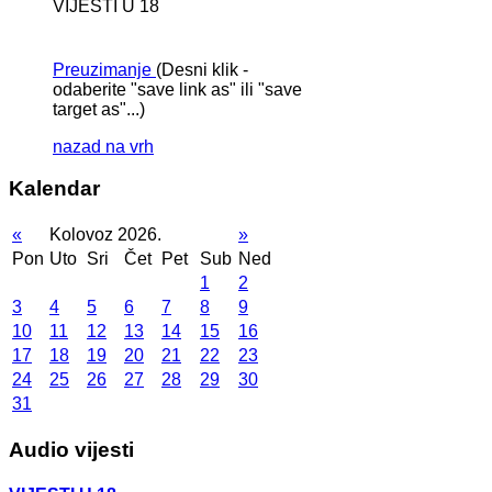
VIJESTI U 18
Preuzimanje
(Desni klik -
odaberite "save link as" ili "save
target as"...)
nazad na vrh
Kalendar
«
Kolovoz 2026.
»
Pon
Uto
Sri
Čet
Pet
Sub
Ned
1
2
3
4
5
6
7
8
9
10
11
12
13
14
15
16
17
18
19
20
21
22
23
24
25
26
27
28
29
30
31
Audio vijesti