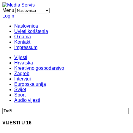
Menu
Login
Naslovnica
Uvjeti korištenja
O nama
Kontakt
Impressum
Vijesti
Hrvatska
Kreativno gospodarstvo
Zagreb
Intervjui
Europska unija
Svijet
Sport
Audio vijesti
VIJESTI U 16