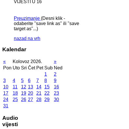
VIJESTI U 16
Preuzimanje
(Desni klik -
odaberite "save link as" ili "save
target as"...)
nazad na vrh
Kalendar
«
Kolovoz 2026.
»
Pon
Uto
Sri
Čet
Pet
Sub
Ned
1
2
3
4
5
6
7
8
9
10
11
12
13
14
15
16
17
18
19
20
21
22
23
24
25
26
27
28
29
30
31
Audio
vijesti