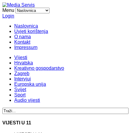
Menu
Login
Naslovnica
Uvjeti korištenja
O nama
Kontakt
Impressum
Vijesti
Hrvatska
Kreativno gospodarstvo
Zagreb
Intervjui
Europska unija
Svijet
Sport
Audio vijesti
VIJESTI U 11