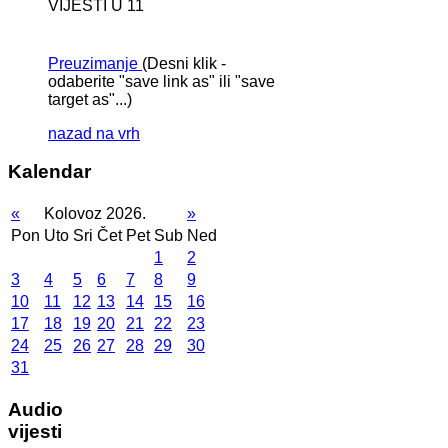
VIJESTI U 11
Preuzimanje
(Desni klik -
odaberite "save link as" ili "save
target as"...)
nazad na vrh
Kalendar
«
Kolovoz 2026.
»
Pon
Uto
Sri
Čet
Pet
Sub
Ned
1
2
3
4
5
6
7
8
9
10
11
12
13
14
15
16
17
18
19
20
21
22
23
24
25
26
27
28
29
30
31
Audio
vijesti