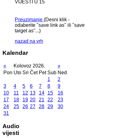
VIJESTI U 15
Preuzimanje
(Desni klik -
odaberite "save link as" ili "save
target as"...)
nazad na vrh
Kalendar
«
Kolovoz 2026.
»
Pon
Uto
Sri
Čet
Pet
Sub
Ned
1
2
3
4
5
6
7
8
9
10
11
12
13
14
15
16
17
18
19
20
21
22
23
24
25
26
27
28
29
30
31
Audio
vijesti