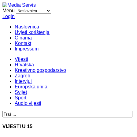
Menu
Login
Naslovnica
Uvjeti korištenja
O nama
Kontakt
Impressum
Vijesti
Hrvatska
Kreativno gospodarstvo
Zagreb
Intervjui
Europska unija
Svijet
Sport
Audio vijesti
VIJESTI U 15