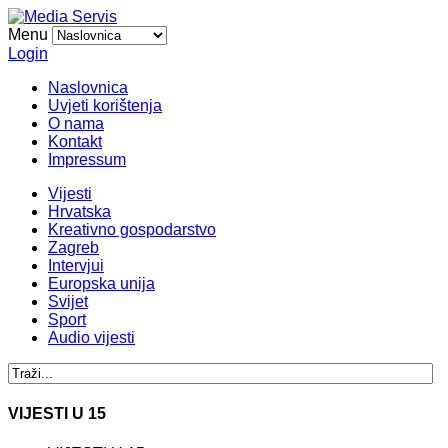
Menu
Login
Naslovnica
Uvjeti korištenja
O nama
Kontakt
Impressum
Vijesti
Hrvatska
Kreativno gospodarstvo
Zagreb
Intervjui
Europska unija
Svijet
Sport
Audio vijesti
VIJESTI U 15