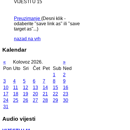
VIJESTI U 15
Preuzimanje
(Desni klik -
odaberite "save link as" ili "save
target as"...)
nazad na vrh
Kalendar
«
Kolovoz 2026.
»
Pon
Uto
Sri
Čet
Pet
Sub
Ned
1
2
3
4
5
6
7
8
9
10
11
12
13
14
15
16
17
18
19
20
21
22
23
24
25
26
27
28
29
30
31
Audio vijesti