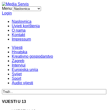
Menu
Login
Naslovnica
Uvjeti korištenja
O nama
Kontakt
Impressum
Vijesti
Hrvatska
Kreativno gospodarstvo
Zagreb
Intervjui
Europska unija
Svijet
Sport
Audio vijesti
VIJESTI U 13