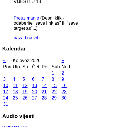
VIJESTI U 13
Preuzimanje
(Desni klik -
odaberite "save link as" ili "save
target as"...)
nazad na vrh
Kalendar
«
Kolovoz 2026.
»
Pon
Uto
Sri
Čet
Pet
Sub
Ned
1
2
3
4
5
6
7
8
9
10
11
12
13
14
15
16
17
18
19
20
21
22
23
24
25
26
27
28
29
30
31
Audio vijesti