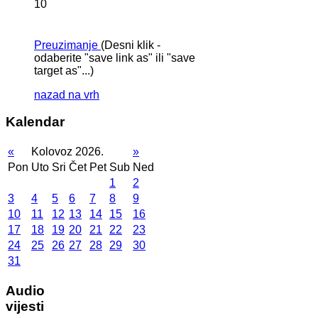
10
Preuzimanje
(Desni klik -
odaberite "save link as" ili "save
target as"...)
nazad na vrh
Kalendar
«
Kolovoz 2026.
»
Pon
Uto
Sri
Čet
Pet
Sub
Ned
1
2
3
4
5
6
7
8
9
10
11
12
13
14
15
16
17
18
19
20
21
22
23
24
25
26
27
28
29
30
31
Audio
vijesti