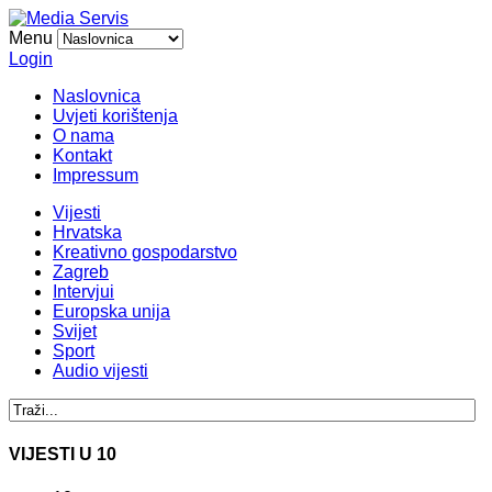
Menu
Login
Naslovnica
Uvjeti korištenja
O nama
Kontakt
Impressum
Vijesti
Hrvatska
Kreativno gospodarstvo
Zagreb
Intervjui
Europska unija
Svijet
Sport
Audio vijesti
VIJESTI U 10