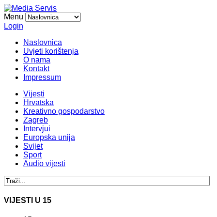
Menu
Login
Naslovnica
Uvjeti korištenja
O nama
Kontakt
Impressum
Vijesti
Hrvatska
Kreativno gospodarstvo
Zagreb
Intervjui
Europska unija
Svijet
Sport
Audio vijesti
VIJESTI U 15