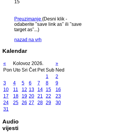
15
Preuzimanje
(Desni klik -
odaberite "save link as" ili "save
target as"...)
nazad na vrh
Kalendar
«
Kolovoz 2026.
»
Pon
Uto
Sri
Čet
Pet
Sub
Ned
1
2
3
4
5
6
7
8
9
10
11
12
13
14
15
16
17
18
19
20
21
22
23
24
25
26
27
28
29
30
31
Audio
vijesti