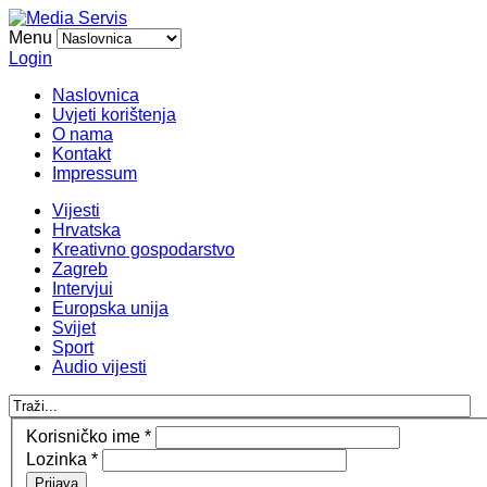
Menu
Login
Naslovnica
Uvjeti korištenja
O nama
Kontakt
Impressum
Vijesti
Hrvatska
Kreativno gospodarstvo
Zagreb
Intervjui
Europska unija
Svijet
Sport
Audio vijesti
Korisničko ime
*
Lozinka
*
Prijava