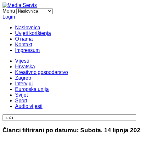
Menu
Login
Naslovnica
Uvjeti korištenja
O nama
Kontakt
Impressum
Vijesti
Hrvatska
Kreativno gospodarstvo
Zagreb
Intervjui
Europska unija
Svijet
Sport
Audio vijesti
Članci filtrirani po datumu: Subota, 14 lipnja 20