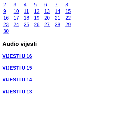
2
3
4
5
6
7
8
9
10
11
12
13
14
15
16
17
18
19
20
21
22
23
24
25
26
27
28
29
30
Audio vijesti
VIJESTI U 16
VIJESTI U 15
VIJESTI U 14
VIJESTI U 13