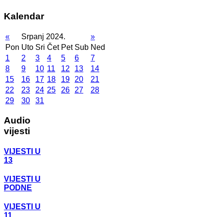
Kalendar
«
Srpanj 2024.
»
Pon
Uto
Sri
Čet
Pet
Sub
Ned
1
2
3
4
5
6
7
8
9
10
11
12
13
14
15
16
17
18
19
20
21
22
23
24
25
26
27
28
29
30
31
Audio
vijesti
VIJESTI U
13
VIJESTI U
PODNE
VIJESTI U
11