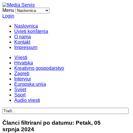
Menu
Login
Naslovnica
Uvjeti korištenja
O nama
Kontakt
Impressum
Vijesti
Hrvatska
Kreativno gospodarstvo
Zagreb
Intervjui
Europska unija
Svijet
Sport
Audio vijesti
Članci filtrirani po datumu: Petak, 05
srpnja 2024