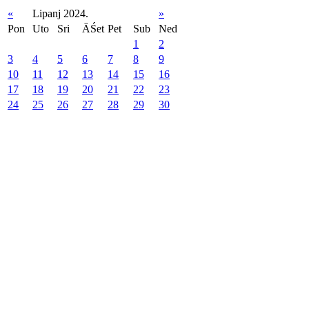
«
Lipanj 2024.
»
Pon
Uto
Sri
ÄŚet
Pet
Sub
Ned
1
2
3
4
5
6
7
8
9
10
11
12
13
14
15
16
17
18
19
20
21
22
23
24
25
26
27
28
29
30