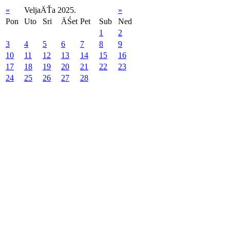
«
VeljaÄŤa 2025.
»
Pon
Uto
Sri
ÄŚet
Pet
Sub
Ned
1
2
3
4
5
6
7
8
9
10
11
12
13
14
15
16
17
18
19
20
21
22
23
24
25
26
27
28