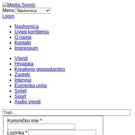
Menu
Login
Naslovnica
Uvjeti korištenja
O nama
Kontakt
Impressum
Vijesti
Hrvatska
Kreativno gospodarstvo
Zagreb
Intervjui
Europska unija
Svijet
Sport
Audio vijesti
Korisničko ime
*
Lozinka
*