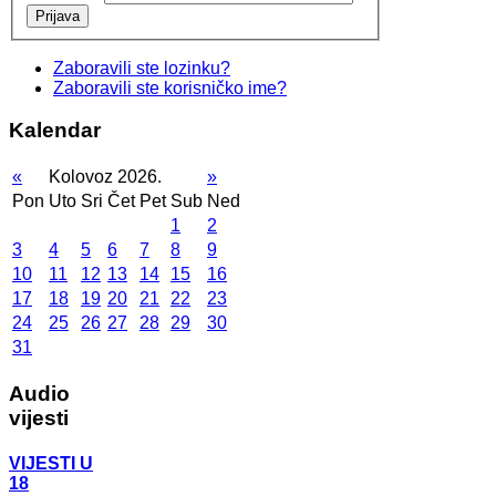
Prijava
Zaboravili ste lozinku?
Zaboravili ste korisničko ime?
Kalendar
«
Kolovoz 2026.
»
Pon
Uto
Sri
Čet
Pet
Sub
Ned
1
2
3
4
5
6
7
8
9
10
11
12
13
14
15
16
17
18
19
20
21
22
23
24
25
26
27
28
29
30
31
Audio
vijesti
VIJESTI U
18