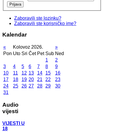
Prijava
Zaboravili ste lozinku?
Zaboravili ste korisničko ime?
Kalendar
«
Kolovoz 2026.
»
Pon
Uto
Sri
Čet
Pet
Sub
Ned
1
2
3
4
5
6
7
8
9
10
11
12
13
14
15
16
17
18
19
20
21
22
23
24
25
26
27
28
29
30
31
Audio
vijesti
VIJESTI U
18