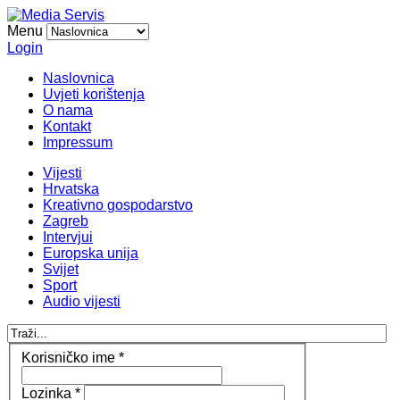
Menu
Login
Naslovnica
Uvjeti korištenja
O nama
Kontakt
Impressum
Vijesti
Hrvatska
Kreativno gospodarstvo
Zagreb
Intervjui
Europska unija
Svijet
Sport
Audio vijesti
Korisničko ime
*
Lozinka
*