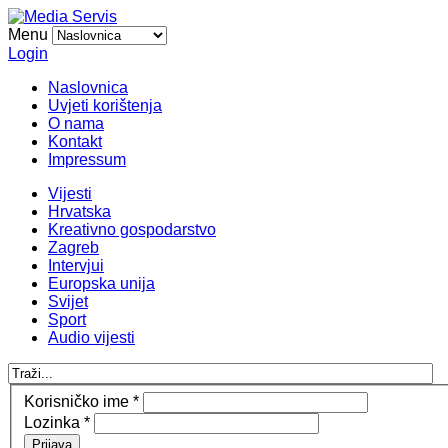
Menu
Login
Naslovnica
Uvjeti korištenja
O nama
Kontakt
Impressum
Vijesti
Hrvatska
Kreativno gospodarstvo
Zagreb
Intervjui
Europska unija
Svijet
Sport
Audio vijesti
Korisničko ime
*
Lozinka
*
Prijava