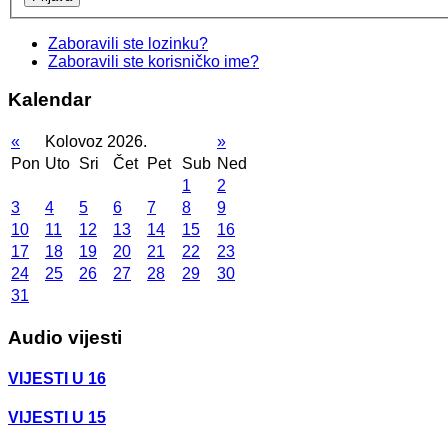
Zaboravili ste lozinku?
Zaboravili ste korisničko ime?
Kalendar
«
Kolovoz 2026.
»
Pon
Uto
Sri
Čet
Pet
Sub
Ned
1
2
3
4
5
6
7
8
9
10
11
12
13
14
15
16
17
18
19
20
21
22
23
24
25
26
27
28
29
30
31
Audio vijesti
VIJESTI U 16
VIJESTI U 15