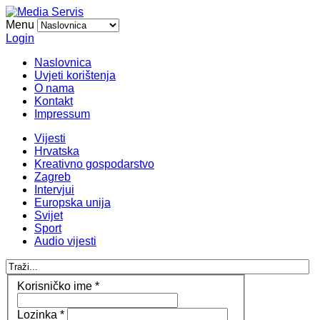
Menu
Login
Naslovnica
Uvjeti korištenja
O nama
Kontakt
Impressum
Vijesti
Hrvatska
Kreativno gospodarstvo
Zagreb
Intervjui
Europska unija
Svijet
Sport
Audio vijesti
Korisničko ime
*
Lozinka
*