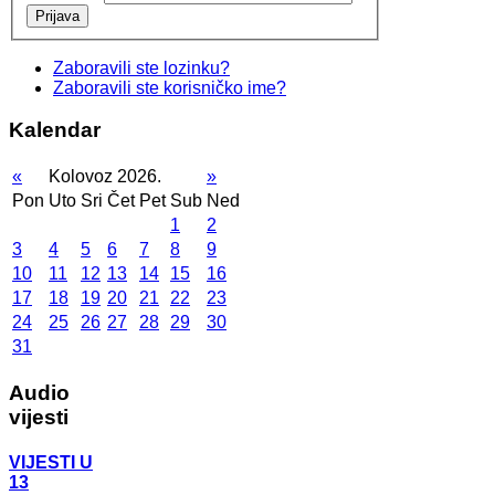
Prijava
Zaboravili ste lozinku?
Zaboravili ste korisničko ime?
Kalendar
«
Kolovoz 2026.
»
Pon
Uto
Sri
Čet
Pet
Sub
Ned
1
2
3
4
5
6
7
8
9
10
11
12
13
14
15
16
17
18
19
20
21
22
23
24
25
26
27
28
29
30
31
Audio
vijesti
VIJESTI U
13