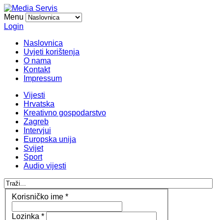
Menu
Login
Naslovnica
Uvjeti korištenja
O nama
Kontakt
Impressum
Vijesti
Hrvatska
Kreativno gospodarstvo
Zagreb
Intervjui
Europska unija
Svijet
Sport
Audio vijesti
Korisničko ime
*
Lozinka
*