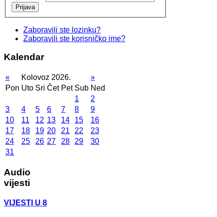
Prijava
Zaboravili ste lozinku?
Zaboravili ste korisničko ime?
Kalendar
«
Kolovoz 2026.
»
Pon
Uto
Sri
Čet
Pet
Sub
Ned
1
2
3
4
5
6
7
8
9
10
11
12
13
14
15
16
17
18
19
20
21
22
23
24
25
26
27
28
29
30
31
Audio
vijesti
VIJESTI U 8