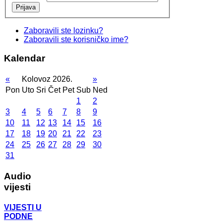
Prijava
Zaboravili ste lozinku?
Zaboravili ste korisničko ime?
Kalendar
«
Kolovoz 2026.
»
Pon
Uto
Sri
Čet
Pet
Sub
Ned
1
2
3
4
5
6
7
8
9
10
11
12
13
14
15
16
17
18
19
20
21
22
23
24
25
26
27
28
29
30
31
Audio
vijesti
VIJESTI U
PODNE