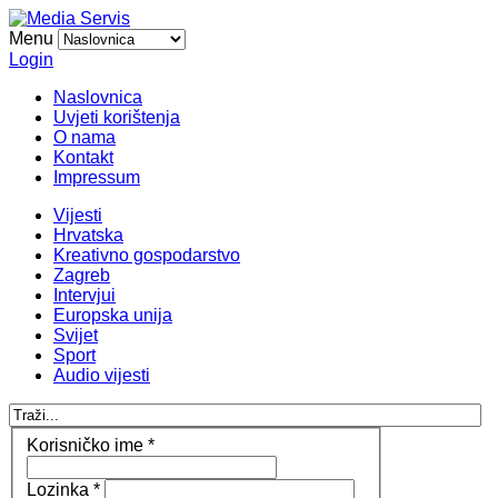
Menu
Login
Naslovnica
Uvjeti korištenja
O nama
Kontakt
Impressum
Vijesti
Hrvatska
Kreativno gospodarstvo
Zagreb
Intervjui
Europska unija
Svijet
Sport
Audio vijesti
Korisničko ime
*
Lozinka
*