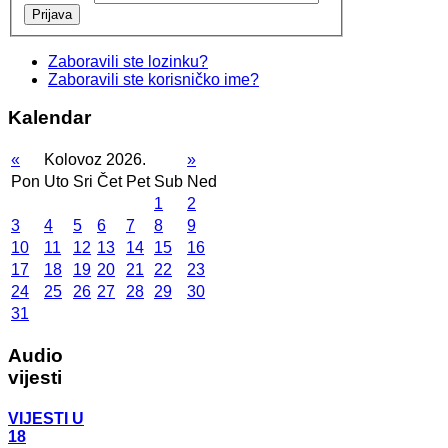
Prijava
Zaboravili ste lozinku?
Zaboravili ste korisničko ime?
Kalendar
«
Kolovoz 2026.
»
Pon
Uto
Sri
Čet
Pet
Sub
Ned
1
2
3
4
5
6
7
8
9
10
11
12
13
14
15
16
17
18
19
20
21
22
23
24
25
26
27
28
29
30
31
Audio
vijesti
VIJESTI U
18