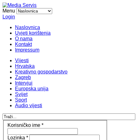
Menu
Login
Naslovnica
Uvjeti korištenja
O nama
Kontakt
Impressum
Vijesti
Hrvatska
Kreativno gospodarstvo
Zagreb
Intervjui
Europska unija
Svijet
Sport
Audio vijesti
Korisničko ime
*
Lozinka
*