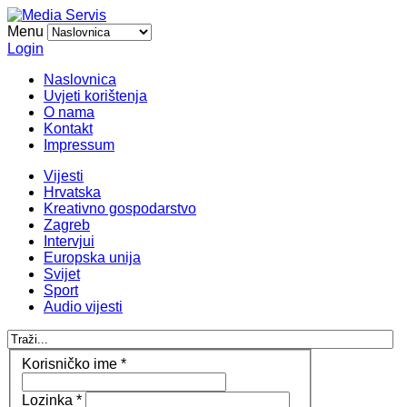
Menu
Login
Naslovnica
Uvjeti korištenja
O nama
Kontakt
Impressum
Vijesti
Hrvatska
Kreativno gospodarstvo
Zagreb
Intervjui
Europska unija
Svijet
Sport
Audio vijesti
Korisničko ime
*
Lozinka
*