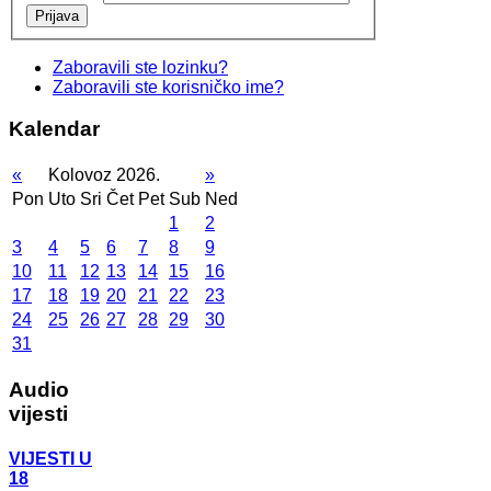
Prijava
Zaboravili ste lozinku?
Zaboravili ste korisničko ime?
Kalendar
«
Kolovoz 2026.
»
Pon
Uto
Sri
Čet
Pet
Sub
Ned
1
2
3
4
5
6
7
8
9
10
11
12
13
14
15
16
17
18
19
20
21
22
23
24
25
26
27
28
29
30
31
Audio
vijesti
VIJESTI U
18