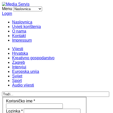
Menu
Login
Naslovnica
Uvjeti korištenja
O nama
Kontakt
Impressum
Vijesti
Hrvatska
Kreativno gospodarstvo
Zagreb
Intervjui
Europska unija
Svijet
Sport
Audio vijesti
Korisničko ime
*
Lozinka
*