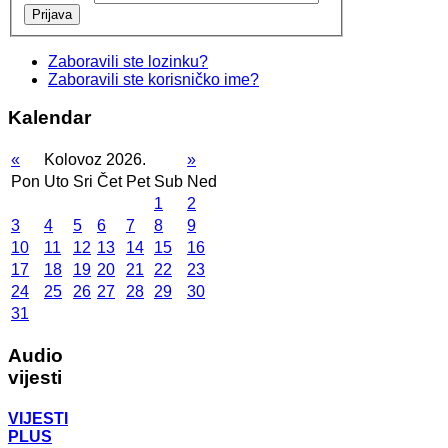
Prijava
Zaboravili ste lozinku?
Zaboravili ste korisničko ime?
Kalendar
«
Kolovoz 2026.
»
Pon
Uto
Sri
Čet
Pet
Sub
Ned
1
2
3
4
5
6
7
8
9
10
11
12
13
14
15
16
17
18
19
20
21
22
23
24
25
26
27
28
29
30
31
Audio
vijesti
VIJESTI
PLUS