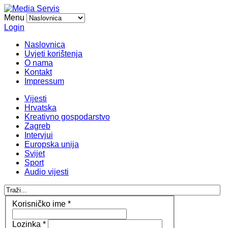
Menu
Login
Naslovnica
Uvjeti korištenja
O nama
Kontakt
Impressum
Vijesti
Hrvatska
Kreativno gospodarstvo
Zagreb
Intervjui
Europska unija
Svijet
Sport
Audio vijesti
Korisničko ime
*
Lozinka
*