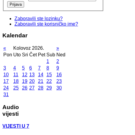
Prijava
Zaboravili ste lozinku?
Zaboravili ste korisničko ime?
Kalendar
«
Kolovoz 2026.
»
Pon
Uto
Sri
Čet
Pet
Sub
Ned
1
2
3
4
5
6
7
8
9
10
11
12
13
14
15
16
17
18
19
20
21
22
23
24
25
26
27
28
29
30
31
Audio
vijesti
VIJESTI U 7