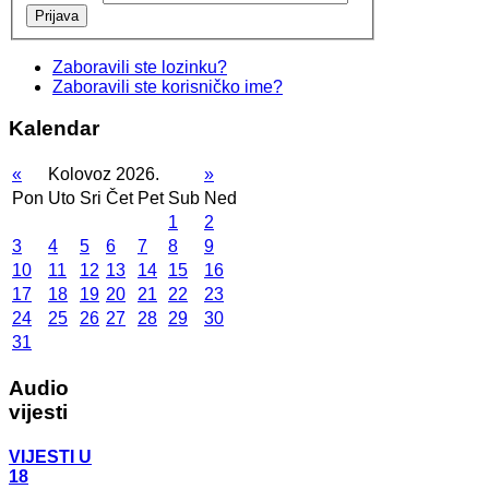
Prijava
Zaboravili ste lozinku?
Zaboravili ste korisničko ime?
Kalendar
«
Kolovoz 2026.
»
Pon
Uto
Sri
Čet
Pet
Sub
Ned
1
2
3
4
5
6
7
8
9
10
11
12
13
14
15
16
17
18
19
20
21
22
23
24
25
26
27
28
29
30
31
Audio
vijesti
VIJESTI U
18