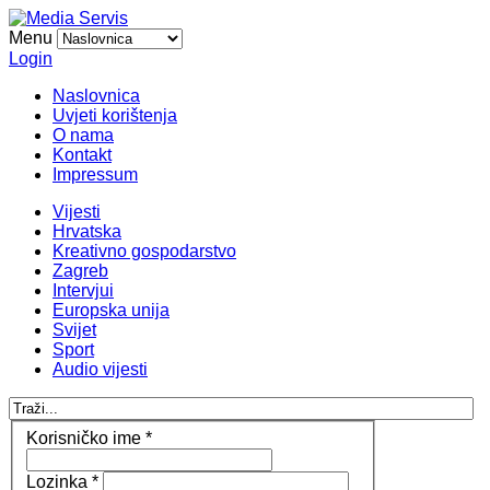
Menu
Login
Naslovnica
Uvjeti korištenja
O nama
Kontakt
Impressum
Vijesti
Hrvatska
Kreativno gospodarstvo
Zagreb
Intervjui
Europska unija
Svijet
Sport
Audio vijesti
Korisničko ime
*
Lozinka
*