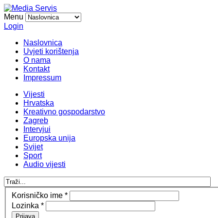
Menu
Login
Naslovnica
Uvjeti korištenja
O nama
Kontakt
Impressum
Vijesti
Hrvatska
Kreativno gospodarstvo
Zagreb
Intervjui
Europska unija
Svijet
Sport
Audio vijesti
Korisničko ime
*
Lozinka
*
Prijava