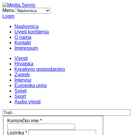
Menu
Login
Naslovnica
Uvjeti korištenja
O nama
Kontakt
Impressum
Vijesti
Hrvatska
Kreativno gospodarstvo
Zagreb
Intervjui
Europska unija
Svijet
Sport
Audio vijesti
Korisničko ime
*
Lozinka
*