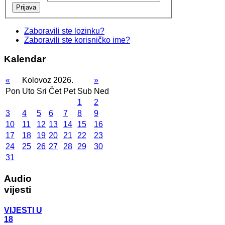
Prijava
Zaboravili ste lozinku?
Zaboravili ste korisničko ime?
Kalendar
«
Kolovoz 2026.
»
Pon
Uto
Sri
Čet
Pet
Sub
Ned
1
2
3
4
5
6
7
8
9
10
11
12
13
14
15
16
17
18
19
20
21
22
23
24
25
26
27
28
29
30
31
Audio
vijesti
VIJESTI U
18